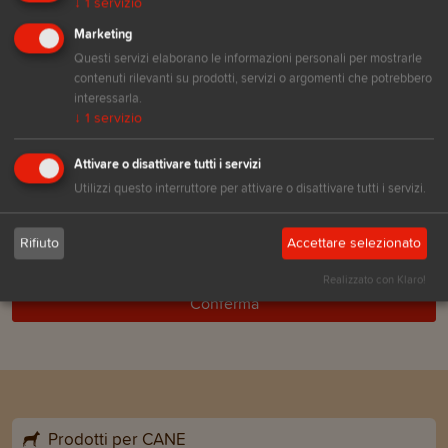
↓
1
servizio
Numero gatti
*
Marketing
Questi servizi elaborano le informazioni personali per mostrarle
contenuti rilevanti su prodotti, servizi o argomenti che potrebbero
interessarla.
↓
1
servizio
Attivare o disattivare tutti i servizi
Utilizzi questo interruttore per attivare o disattivare tutti i servizi.
Ho letto e accetto
l'informativa sulla protezione dei
Rifiuto
Accettare selezionato
dati
.
Realizzato con Klaro!
Conferma
Prodotti per CANE