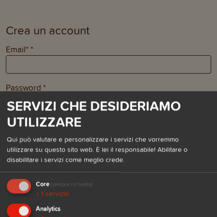
Crea un account
Email*
*
Password
*
SERVIZI CHE DESIDERIAMO
UTILIZZARE
Conferma la password
*
Qui può valutare e personalizzare i servizi che vorremmo
utilizzare su questo sito web. È lei il responsabile! Abilitare o
disabilitare i servizi come meglio crede.
Core
(sempre richiesto)
Numero cani
*
↓
1
servizio
Analytics