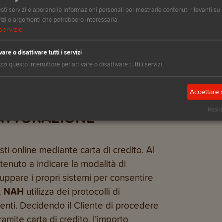
ne e i termini di pagamento applicati
ti servizi elaborano le informazioni personali per mostrarle contenuti rilevanti su 
izi o argomenti che potrebbero interessarla.
line. I prezzi indicati sono da
servizio
oggetti a possibili variazioni e/o
eavviso al Cliente. Ai contratti di
vare o disattivare tutti i servizi
izzi questo interruttore per attivare o disattivare tutti i servizi.
dette modifiche, ma ancora in corso
mento in cui
NAH
riceverà l’Ordine del
Accettare 
Reali
FATTURAZIONE
sti online mediante carta di credito. Al
tenuto a indicare la modalità di
iluppare i propri sistemi per consentire
.
NAH
utilizza dei protocolli di
enti. Decidendo il Cliente di procedere
amite carta di credito, l’importo