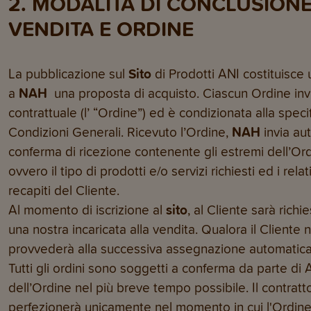
2. MODALITÀ DI CONCLUSION
VENDITA E ORDINE
La pubblicazione sul
Sito
di Prodotti ANI costituisce u
a
NAH
una proposta di acquisto. Ciascun Ordine invi
contrattuale (l’ “Ordine”) ed è condizionata alla spec
Condizioni Generali. Ricevuto l’Ordine,
NAH
invia au
conferma di ricezione contenente gli estremi dell’Ordine
ovvero il tipo di prodotti e/o servizi richiesti ed i relat
recapiti del Cliente.
Al momento di iscrizione al
sito
, al Cliente sarà richie
una nostra incaricata alla vendita. Qualora il Cliente
provvederà alla successiva assegnazione automatica
Tutti gli ordini sono soggetti a conferma da parte di 
dell’Ordine nel più breve tempo possibile. Il contratto
perfezionerà unicamente nel momento in cui l'Ordine