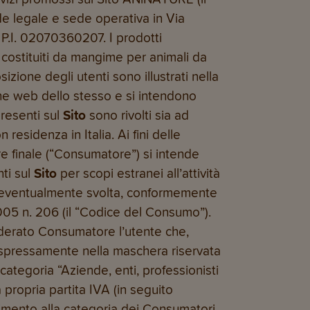
de legale e sede operativa in Via
 P.I. 02070360207. I prodotti
costituiti da mangime per animali da
sizione degli utenti sono illustrati nella
ine web dello stesso e si intendono
presenti sul
Sito
sono rivolti sia ad
residenza in Italia. Ai fini delle
e finale (“Consumatore”) si intende
nti sul
Sito
per scopi estranei all’attività
le eventualmente svolta, conformemente
2005 n. 206 (il “Codice del Consumo”).
siderato Consumatore l’utente che,
i espressamente nella maschera riservata
 categoria “Aziende, enti, professionisti
a propria partita IVA (in seguito
rimento alla categoria dei Consumatori,