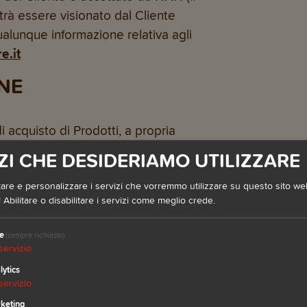
trà essere visionato dal Cliente
ualunque informazione relativa agli
e.it
NE
di acquisto di Prodotti, a propria
ulla carta di credito del Cliente, nel
ZI CHE DESIDERIAMO UTILIZZARE
i Prodotti ANI si fosse verificato al
i il Prodotto richiesto non fosse più
are e personalizzare i servizi che vorremmo utilizzare su questo sito web.
 Abilitare o disabilitare i servizi come meglio crede.
 effettuato,
NAH
adotterà le misure
ontare dell’importo già versato (o
e
(sempre richiesto)
tale fine).
servizio
lytics
servizio
keting