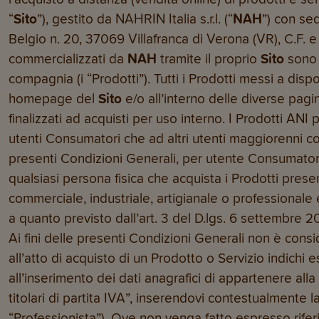
“
Sito
”), gestito da NAHRIN Italia s.r.l. (“
NAH
”) con se
Belgio n. 20, 37069 Villafranca di Verona (VR), C.F. e
commercializzati da
NAH
tramite il proprio
Sito
sono 
compagnia (i “Prodotti”). Tutti i Prodotti messi a dispo
homepage del
Sito
e/o all’interno delle diverse pag
finalizzati ad acquisti per uso interno. I Prodotti ANI 
utenti Consumatori che ad altri utenti maggiorenni con 
presenti Condizioni Generali, per utente Consumator
qualsiasi persona fisica che acquista i Prodotti prese
commerciale, industriale, artigianale o professiona
a quanto previsto dall’art. 3 del D.lgs. 6 settembre 
Ai fini delle presenti Condizioni Generali non è con
all’atto di acquisto di un Prodotto o Servizio indich
all’inserimento dei dati anagrafici di appartenere alla
titolari di partita IVA”, inserendovi contestualmente l
“Professionista”). Ove non venga fatto espresso rife