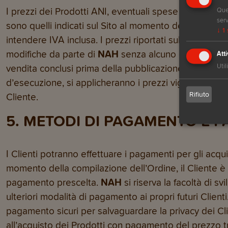
I prezzi dei Prodotti ANI, eventuali spese di spedizio
Ques
serv
sono quelli indicati sul Sito al momento dell’Ordine on
↓
1
intendere IVA inclusa. I prezzi riportati sul
Sito
sono s
modifiche da parte di
NAH
senza alcuno obbligo di pr
Atti
Util
vendita conclusi prima della pubblicazione delle sud
d’esecuzione, si applicheranno i prezzi vigenti al mo
Rifiuto
Cliente.
5. METODI DI PAGAMENTO E 
I Clienti potranno effettuare i pagamenti per gli acqui
momento della compilazione dell’Ordine, il Cliente è 
pagamento prescelta.
NAH
si riserva la facoltà di sv
ulteriori modalità di pagamento ai propri futuri Clienti
pagamento sicuri per salvaguardare la privacy dei Cli
all’acquisto dei Prodotti con pagamento del prezzo tr