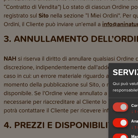
“Contratto di Vendita”) Lo stato di ciascun Ordine po
registrato sul
Sito
nella sezione “I Miei Ordini”. Per q
Ordini, il Cliente può inviare un’email a
info@aninatur
3. ANNULLAMENTO DELL’ORDI
NAH
si riserva il diritto di annullare qualsiasi Ordine 
discrezione, indipendentemente dall’addebito o meno s
SERVI
caso in cui: un errore materiale riguardo al prezzo o a
momento della pubblicazione sul Sito, o nel caso in cu
Qui può valut
responsabile!
disponibile. Se l’Ordine viene annullato a pagamento
necessarie per riaccreditare al Cliente lo stesso amm
Cor
potrà contattare il Cliente per ricevere informazioni a 
↓
1
Ana
4. PREZZI E DISPONIBILITÀ
↓
1
Mar