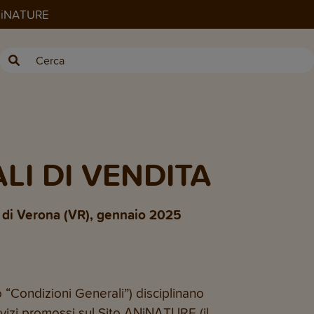
ANiNATURE
LI DI VENDITA
a di Verona (VR), gennaio 2025
o “Condizioni Generali”) disciplinano
ervizi promossi sul Sito ANiNATURE (il