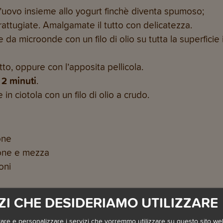
l’uovo insieme allo yogurt finchè diventa spumoso;
attugiate. Amalgamate il tutto con delicatezza.
a microonde con un filo di olio su tutta la superficie 
tto, oppure con l’apposita pellicola.
2 minuti
.
in ciotola con un filo di olio a crudo.
one
one e mezza
oni
ZI CHE DESIDERIAMO UTILIZZARE
are e personalizzare i servizi che vorremmo utilizzare su questo sito web.