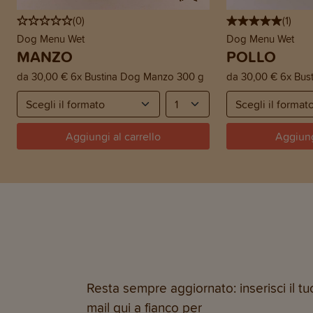
(
0
)
(
1
)
Dog Menu Wet
Dog Menu Wet
MANZO
POLLO
da
30,00 €
6x Bustina Dog Manzo 300 g
da
30,00 €
6x Bus
Aggiungi al carrello
Aggiung
Resta sempre aggiornato: inserisci il tuo
mail qui a fianco per