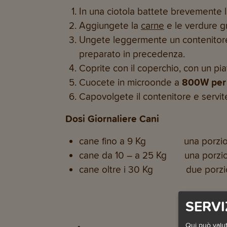
In una ciotola battete brevemente 
Aggiungete la
carne
e le verdure gr
Ungete leggermente un contenitore d
preparato in precedenza.
Coprite con il coperchio, con un pia
Cuocete in microonde a
800W per 
Capovolgete il contenitore e servite 
Dosi Giornaliere Cani
cane fino a 9 Kg una porzi
cane da 10 – a 25 Kg una porzi
cane oltre i 30 Kg due porzi
SERVI
Qui può valut