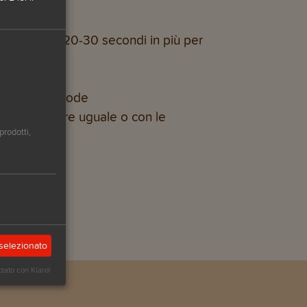
ero volerci 20-30 secondi in più per
r rimanendo sode
asto può essere uguale o con le
prodotti,
selezionato
zzato con Klaro!