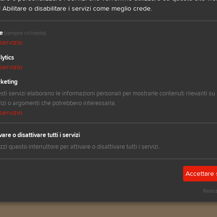
igli e Variazioni
 Abilitare o disabilitare i servizi come meglio crede.
na forchetta, in base al modello di microonde, potrebb
e
(sempre richiesto)
servizio
i
, per non trovarvi con una frittata gommosa.
lytics
servizio
inemente e aggiunte crude al composto, cuoceranno pu
intendono per 1 pasto nell’arco della giornata, l'altro p
keting
ti servizi elaborano le informazioni personali per mostrarle contenuti rilevanti su 
izi o argomenti che potrebbero interessarla.
servizio
vare o disattivare tutti i servizi
izzi questo interruttore per attivare o disattivare tutti i servizi.
Accettare 
Reali