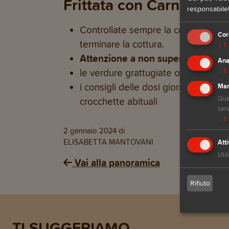
Frittata con Carne: Cons
responsabile!
Controllate sempre la cottura con u
Cor
terminare la cottura.
↓
1
Attenzione a non superare i temp
Ana
↓
1
le verdure grattugiate o tritate f
i consigli delle dosi giornaliere si 
Mar
Ques
crocchette abituali
serv
↓
1
2 gennaio 2024
di
ELISABETTA MANTOVANI
Atti
Util
Vai alla panoramica
Rifiuto
TI SUGGERIAMO