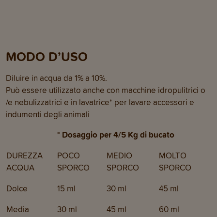
MODO D’USO
Diluire in acqua da 1% a 10%.
Può essere utilizzato anche con macchine idropulitrici o
/e nebulizzatrici e in lavatrice* per lavare accessori e
indumenti degli animali
*
Dosaggio per 4/5 Kg di bucato
DUREZZA
POCO
MEDIO
MOLTO
ACQUA
SPORCO
SPORCO
SPORCO
Dolce
15 ml
30 ml
45 ml
Media
30 ml
45 ml
60 ml