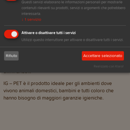
Non contiene sostanze caustiche e non lascia residui
Questi servizi elaborano le informazioni personali per mostrarle
chimici nell’ambiente.
contenuti rilevanti su prodotti, servizi o argomenti che potrebbero
interessarla.
Può essere utilizzato con tranquillità su tutte le superfici
↓
1
servizio
poiché non lascia aloni e non richiede risciacquo.
Attivare o disattivare tutti i servizi
La sua particolare azione pulente e igienizzante è data
Utilizzi questo interruttore per attivare o disattivare tutti i servizi.
anche dalla ricchezza in oli essenziali (Tea tree e
lavanda) capaci di innescare una competizione positiva
Rifiuto
Accettare selezionato
nei confronti di residui organici (come saliva, piccoli
residui di cibo, gocce di urina o feci) e allergeni,
Realizzato con Klaro!
eliminandoli.
IG – PET è il prodotto ideale per gli ambienti dove
vivono animali domestici, bambini e tutti coloro che
hanno bisogno di maggiori garanzie igieniche.